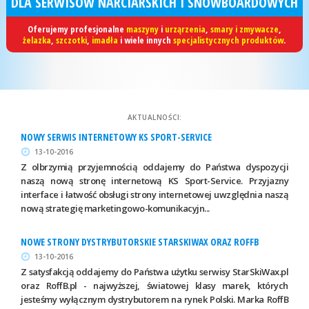
DLA SERWISÓW NARCIARSKICH I SNOWBOARDOWYCH
Oferujemy profesjonalne
maszyny
i
urząrzenia
,
smary i zmywacze
,
żelazka
,
szczotki
,
imadła
i wiele innych
specjalistycznych produktów
.
AKTUALNOŚCI:
NOWY SERWIS INTERNETOWY KS SPORT-SERVICE
13-10-2016
Z olbrzymią przyjemnością oddajemy do Państwa dyspozycji
naszą nową stronę internetową KS Sport-Service. Przyjazny
interface i łatwość obsługi strony internetowej uwzględnia naszą
nową strategię marketingowo-komunikacyjn...
NOWE STRONY DYSTRYBUTORSKIE STARSKIWAX ORAZ ROFFB
13-10-2016
Z satysfakcją oddajemy do Państwa użytku serwisy StarSkiWax.pl
oraz RoffB.pl - najwyższej, światowej klasy marek, których
jesteśmy wyłącznym dystrybutorem na rynek Polski. Marka RoffB