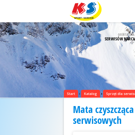
OFERTA DLA
SERWISÓW NARCI
›
›
Start
Katalog
Sprzęt dla serwi
Mata czyszcząca
serwisowych