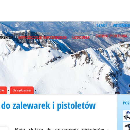
START
AKTUALNO
OFERTA DLA
OFERTA DLA
CHEMIA SPORTOWA
ARSKICH
WYPOŻYCZALNI NARCIARSKICH
LODOWISK
›
›
sów
Urządzenia
 do zalewarek i pistoletów
POZ
Mata służąca do czyszczenia pistoletów i