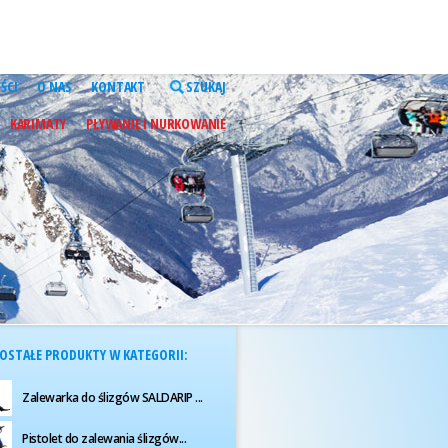
ŚCI
O NAS
KONTAKT
SZUKAJ
KARIMATY
PŁYWANIE I NURKOWANIE
OSTAŁE PRODUKTY W KATEGORII:
Zalewarka do ślizgów SALDARIP ...
Pistolet do zalewania ślizgów...